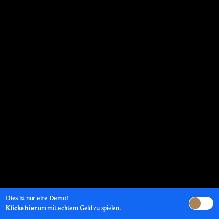
Dies ist nur eine Demo!
Klicke hier
um mit echtem Geld zu spielen.