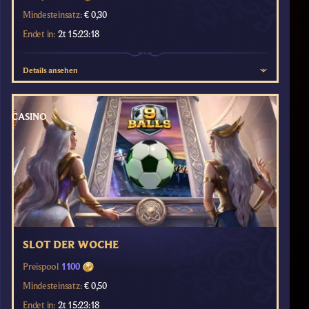
Mindesteinsatz:
€ 0,30
Endet in:
2t 15:23:18
Details ansehen
CASINO
SLOT DER WOCHE
Preispool
1100
Mindesteinsatz:
€ 0,50
Endet in:
2t 15:23:18