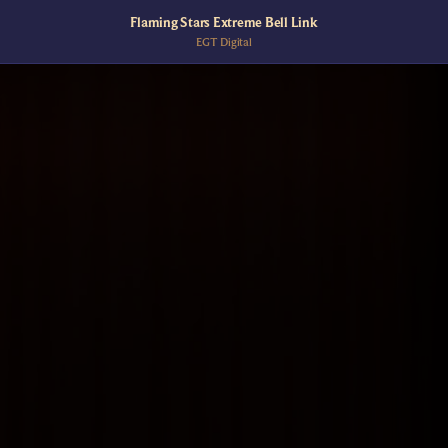
Flaming Stars Extreme Bell Link
EGT Digital