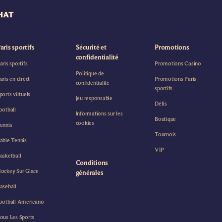
CHAT
aris sportifs
Sécurité et
Promotions
confidentialité
aris sportifs
Promotions Casino
Politique de
aris en direct
Promotions Paris
confidentialité
sportifs
ports virtuels
Jeu responsable
Défis
ootball
Informations sur les
Boutique
cookies
ennis
Tournois
able Tennis
VIP
asketball
Conditions
ockey Sur Glace
générales
aseball
ootball Americano
ous Les Sports