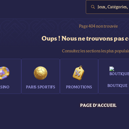
Jeux, Catégories,
Page 404 non trouvée
Oups ! Nous ne trouvons pas c
Consultez les sections les plus populai
BOUTIQUE
SINO
PARIS SPORTIFS
PROMOTIONS
PAGE D'ACCUEIL