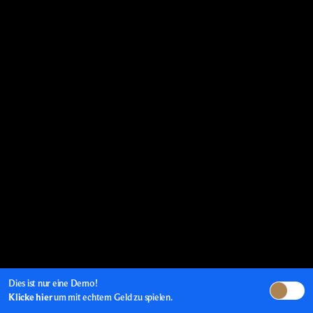
Dies ist nur eine Demo!
Klicke hier
um mit echtem Geld zu spielen.