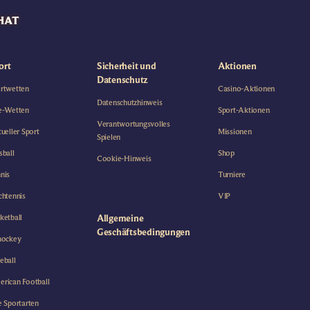
CHAT
ort
Sicherheit und
Aktionen
Datenschutz
rtwetten
Casino-Aktionen
Datenschutzhinweis
e-Wetten
Sport-Aktionen
Verantwortungsvolles
tueller Sport
Missionen
Spielen
sball
Shop
Cookie-Hinweis
nis
Turniere
chtennis
VIP
ketball
Allgemeine
Geschäftsbedingungen
hockey
eball
rican Football
e Sportarten