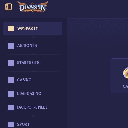
WM-PARTY
AKTIONEN
STARTSEITE
CASINO
CA
LIVE-CASINO
JACKPOT-SPIELE
SPORT