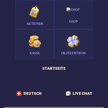
SHOP
AKTIONEN
KASSE
HILFEZENTRUM
STARTSEITE
DEUTSCH
LIVE CHAT