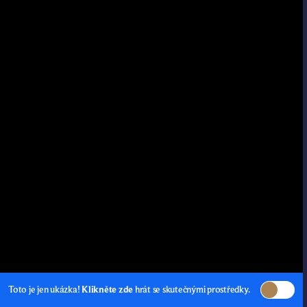
Toto je jen ukázka!
Klikněte zde
hrát se skutečnými prostředky.