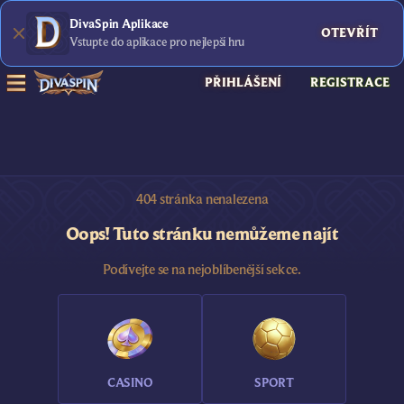
DivaSpin Aplikace
OTEVŘÍT
Vstupte do aplikace pro nejlepší hru
PŘIHLÁŠENÍ
REGISTRACE
404 stránka nenalezena
Oops! Tuto stránku nemůžeme najít
Podívejte se na nejoblíbenější sekce.
CASINO
SPORT