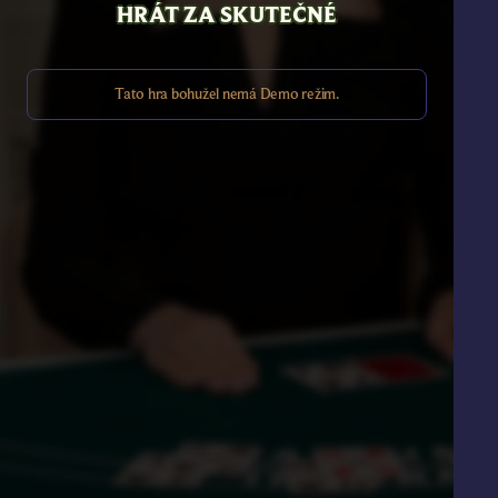
HRÁT ZA SKUTEČNÉ
Tato hra bohužel nemá Demo režim.