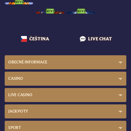
NOVÉ
NOVÉ
NOVÉ
ČEŠTINA
LIVE CHAT
OBECNÉ INFORMACE
CASINO
LIVE CASINO
JACKPOTY
SPORT