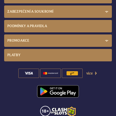
ZABEZPEČENÍ A SOUKROMÍ
PODMÍNKY A PRAVIDLA
PROMOAKCE
PLATBY
více