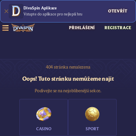
DivaSpin Aplikace
OTEVŘÍT
Vstupte do aplikace pro nejlepší hru
PŘIHLÁŠENÍ
REGISTRACE
404 stránka nenalezena
Oops! Tuto stránku nemůžeme najít
Podívejte se na nejoblíbenější sekce.
CASINO
SPORT