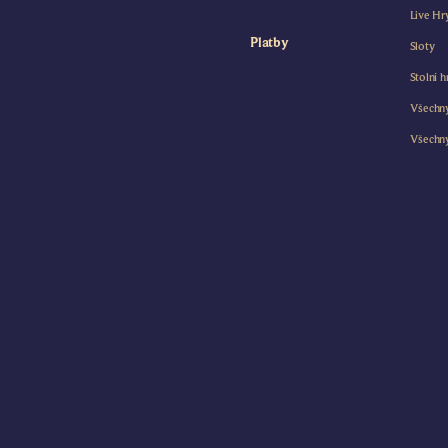
Live Hr
Platby
Sloty
Stolní h
Všechny
Všechny