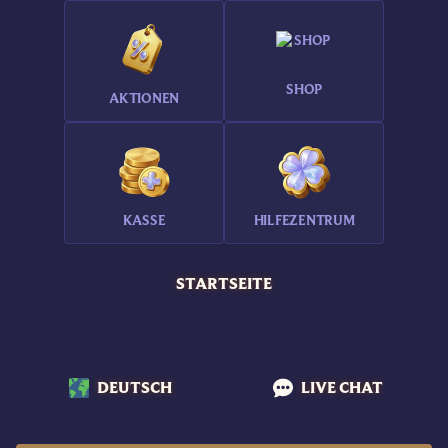
SHOP
AKTIONEN
KASSE
HILFEZENTRUM
STARTSEITE
DEUTSCH
LIVE CHAT