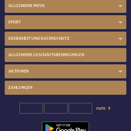
ALLGEMEINE INFOS
SPORT
SICHERHEIT UND DATENSCHUTZ
ALLGEMEINE GESCHÄFTSBEDINGUNGEN
AKTIONEN
ZAHLUNGEN
mehr