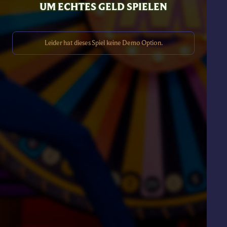
UM ECHTES GELD SPIELEN
Leider hat dieses Spiel keine Demo Option.