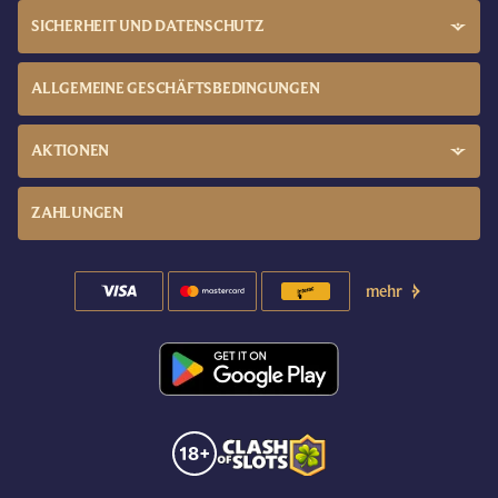
SICHERHEIT UND DATENSCHUTZ
ALLGEMEINE GESCHÄFTSBEDINGUNGEN
AKTIONEN
ZAHLUNGEN
mehr