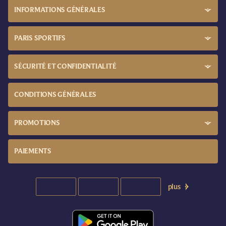
INFORMATIONS GÉNÉRALES
PARIS SPORTIFS
SÉCURITÉ ET CONFIDENTIALITÉ
CONDITIONS GÉNÉRALES
PROMOTIONS
PAIEMENTS
plus