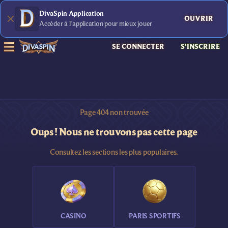
DivaSpin Application
OUVRIR
Accéder à l'application pour mieux jouer
SE CONNECTER
S'INSCRIRE
Page 404 non trouvée
Oups ! Nous ne trouvons pas cette page
Consultez les sections les plus populaires.
CASINO
PARIS SPORTIFS