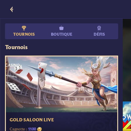
TOURNOIS
BOUTIQUE
DÉFIS
Tournois
CASINO
GOLD SALOON LIVE
Cagnotte :
1100