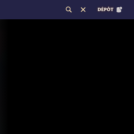
DÉPÔT