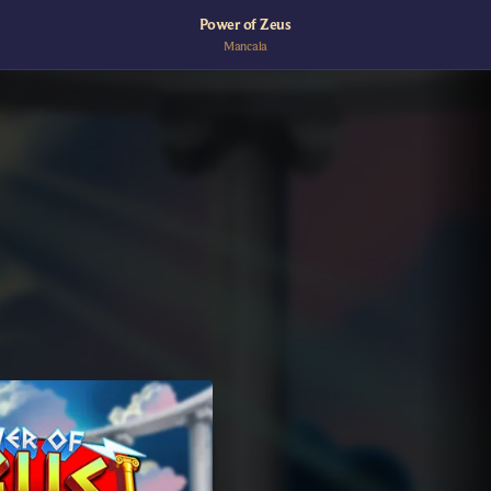
Power of Zeus
Mancala