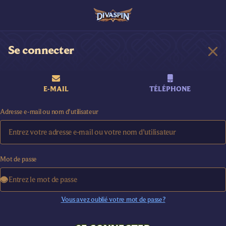
Se connecter
E-MAIL
TÉLÉPHONE
Adresse e-mail ou nom d'utilisateur
Mot de passe
Vous avez oublié votre mot de passe?