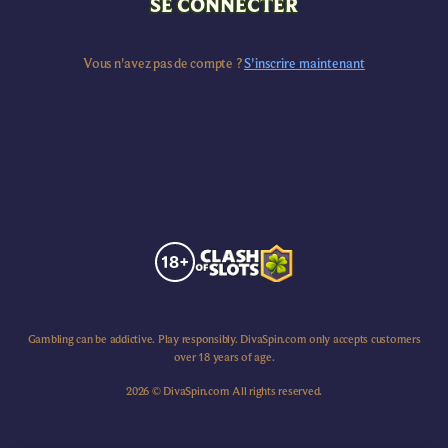
SE CONNECTER
Vous n'avez pas de compte ?
S'inscrire maintenant
Gambling can be addictive. Play responsibly. DivaSpin.com only accepts customers
over 18 years of age.
2026 © DivaSpin.com All rights reserved.