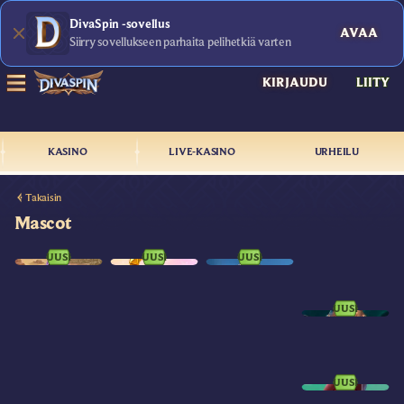
DivaSpin -sovellus
AVAA
Siirry sovellukseen parhaita pelihetkiä varten
KIRJAUDU
LIITY
KASINO
LIVE-KASINO
URHEILU
Takaisin
Mascot
UUSI
UUSI
UUSI
UUSI
UUSI