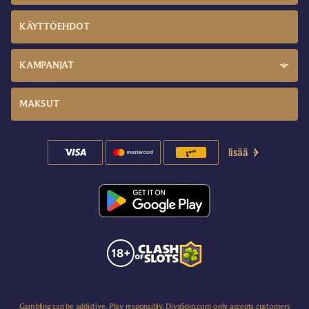
KÄYTTÖEHDOT
KAMPANJAT
MAKSUT
lisää
Gambling can be addictive. Play responsibly. DivaSpin.com only accepts customers