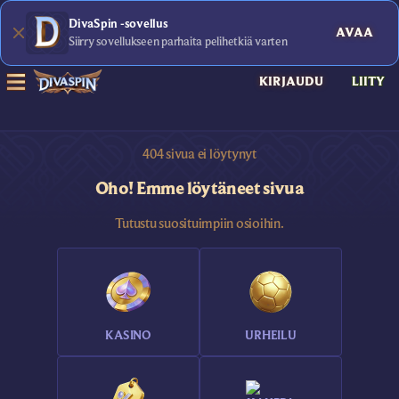
DivaSpin -sovellus
AVAA
Siirry sovellukseen parhaita pelihetkiä varten
KIRJAUDU
LIITY
404 sivua ei löytynyt
Oho! Emme löytäneet sivua
Tutustu suosituimpiin osioihin.
KASINO
URHEILU