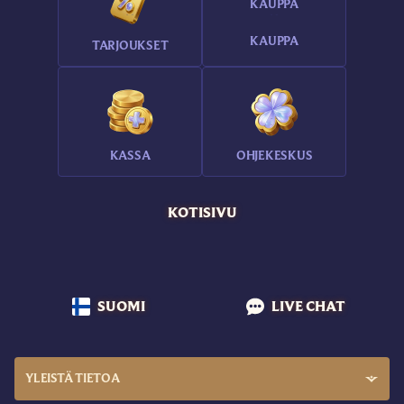
KAUPPA
TARJOUKSET
KASSA
OHJEKESKUS
KOTISIVU
SUOMI
LIVE CHAT
YLEISTÄ TIETOA