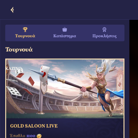
Τουρνουά
Κατάστημα
Προκλήσεις
Τουρνουά
ΚΑΖΊΝΟ
GOLD SALOON LIVE
Έπαθλο
1100