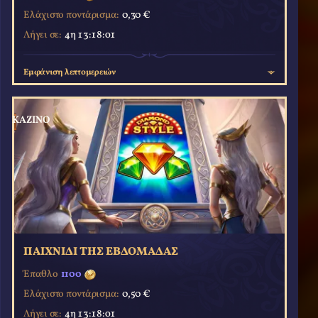
Ελάχιστο ποντάρισμα:
0,30 €
Λήγει σε:
4η 13:18:01
Εμφάνιση λεπτομερειών
ΚΑΖΊΝΟ
ΠΑΙΧΝΊΔΙ ΤΗΣ ΕΒΔΟΜΆΔΑΣ
Έπαθλο
1100
Ελάχιστο ποντάρισμα:
0,50 €
Λήγει σε:
4η 13:18:01