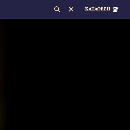
ΚΑΤΆΘΕΣΗ