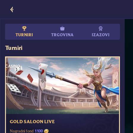
TURNIRI
TRGOVINA
IZAZOVI
Turniri
CASINO
GOLD SALOON LIVE
Nagradni fond
1100