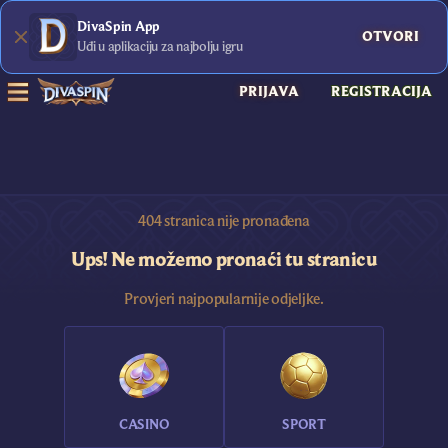
DivaSpin App
OTVORI
Uđi u aplikaciju za najbolju igru
PRIJAVA
REGISTRACIJA
404 stranica nije pronađena
Ups! Ne možemo pronaći tu stranicu
Provjeri najpopularnije odjeljke.
CASINO
SPORT