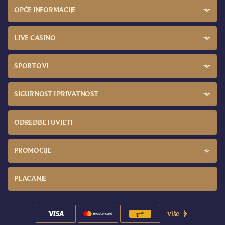
OPĆE INFORMACIJE
LIVE CASINO
SPORTOVI
SIGURNOST I PRIVATNOST
ODREDBE I UVJETI
PROMOCIJE
PLAĆANJE
više