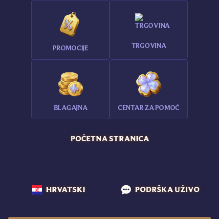
TRGOVINA
PROMOCIJE
BLAGAJNA
CENTAR ZA POMOĆ
POČETNA STRANICA
HRVATSKI
PODRŠKA UŽIVO