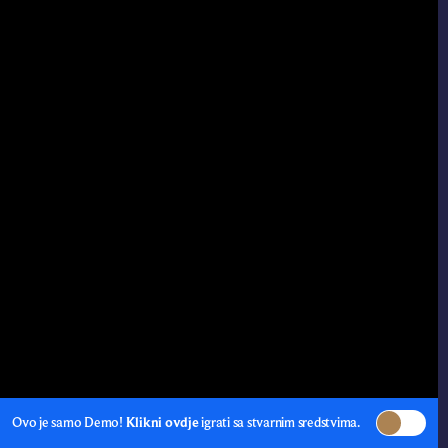
Ovo je samo Demo!
Klikni ovdje
igrati sa stvarnim sredstvima.