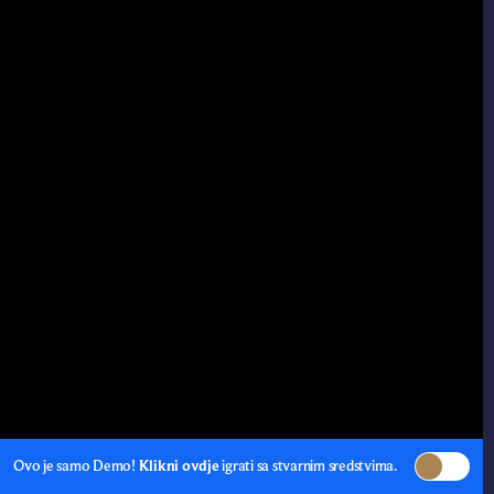
Ovo je samo Demo!
Klikni ovdje
igrati sa stvarnim sredstvima.