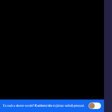
Ez csak a demó verzió!
Kattints ide
és játssz valódi pénzzel.