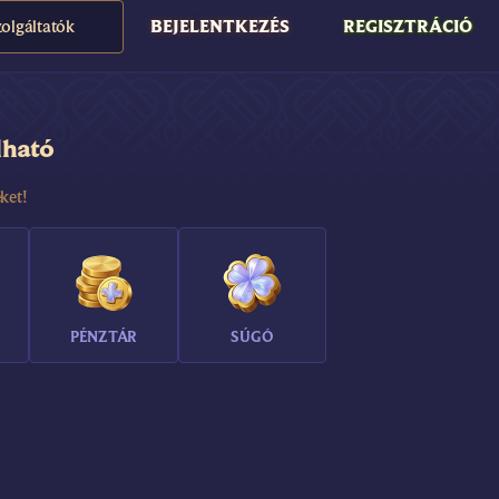
zolgáltatók
BEJELENTKEZÉS
REGISZTRÁCIÓ
lható
ket!
PÉNZTÁR
SÚGÓ