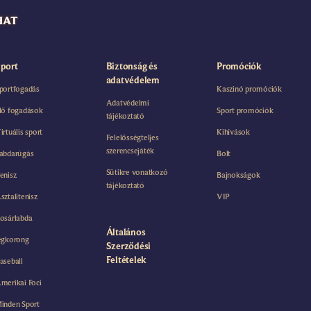
HAT
port
Biztonság és
Promóciók
adatvédelem
portfogadás
Kaszinó promóciók
Adatvédelmi
lő fogadások
Sport promóciók
tájékoztató
irtuális sport
Kihívások
Felelősségteljes
szerencsejáték
abdarúgás
Bolt
Sütikre vonatkozó
enisz
Bajnokságok
tájékoztató
sztalitenisz
VIP
osárlabda
Általános
égkorong
Szerződési
Feltételek
aseball
merikai Foci
inden Sport