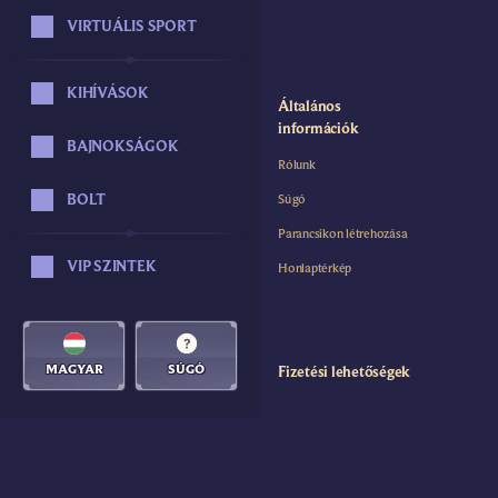
VIRTUÁLIS SPORT
KIHÍVÁSOK
Általános
információk
BAJNOKSÁGOK
Rólunk
BOLT
Súgó
Parancsikon létrehozása
VIP SZINTEK
Honlaptérkép
MAGYAR
SÚGÓ
Fizetési lehetőségek