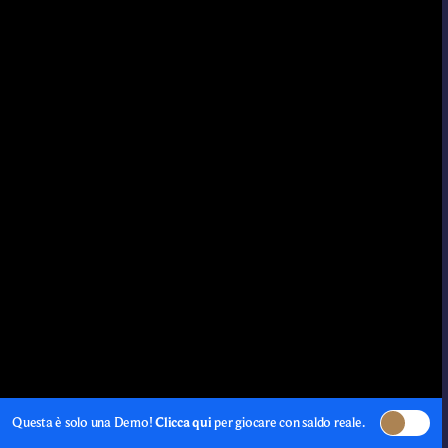
Questa è solo una Demo!
Clicca qui
per giocare con saldo reale.