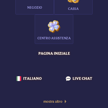
NEGOZIO
CASSA
CENTRO ASSISTENZA
PAGINA INIZIALE
ITALIANO
LIVE CHAT
mostra altro