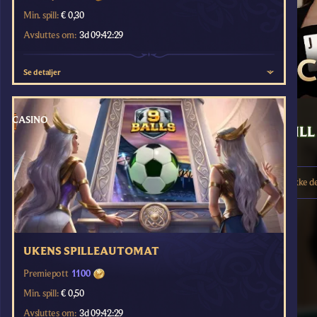
Min. spill:
€ 0,30
Avsluttes om:
3d 09:42:29
Se detaljer
CASINO
SPILL
Dessverre har ikke d
UKENS SPILLEAUTOMAT
Premiepott
1100
Min. spill:
€ 0,50
Avsluttes om:
3d 09:42:29