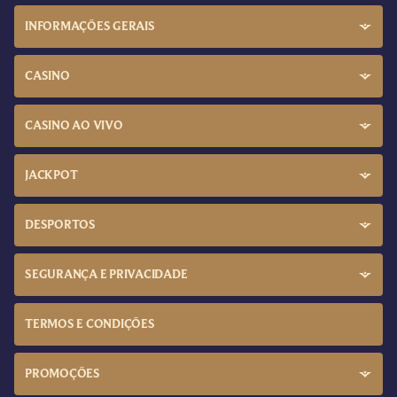
INFORMAÇÕES GERAIS
CASINO
CASINO AO VIVO
JACKPOT
DESPORTOS
SEGURANÇA E PRIVACIDADE
TERMOS E CONDIÇÕES
PROMOÇÕES