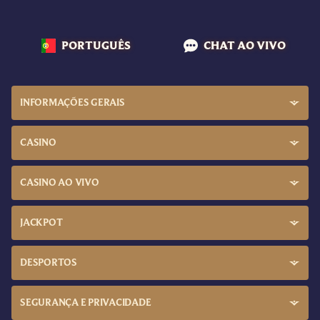
PORTUGUÊS
CHAT AO VIVO
INFORMAÇÕES GERAIS
CASINO
CASINO AO VIVO
JACKPOT
DESPORTOS
SEGURANÇA E PRIVACIDADE