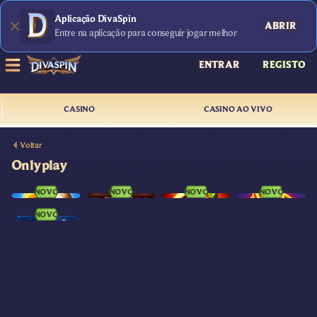
Aplicação DivaSpin
ABRIR
Entre na aplicação para conseguir jogar melhor
ENTRAR
REGISTO
CASINO
CASINO AO VIVO
Voltar
Onlyplay
NOVO
NOVO
NOVO
NOVO
NOVO