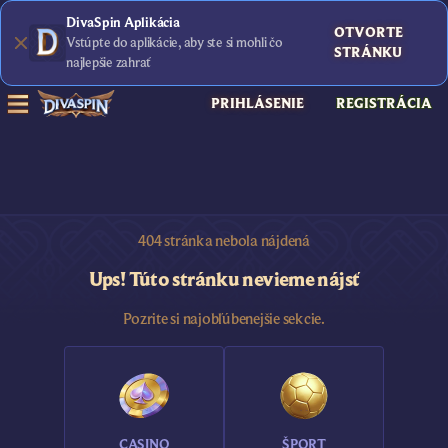
DivaSpin Aplikácia
OTVORTE
Vstúpte do aplikácie, aby ste si mohli čo
STRÁNKU
najlepšie zahrať
PRIHLÁSENIE
REGISTRÁCIA
404 stránka nebola nájdená
Ups! Túto stránku nevieme nájsť
Pozrite si najobľúbenejšie sekcie.
CASINO
ŠPORT