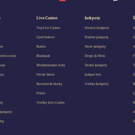
o
Live Casino
Jackpoty
Š
Top Live Casino
Horúce Jackpoty
S
Gold Saloon
Šťastné jackpoty
S
ne
Ruleta
Nové Jackpoty
V
vstvá sveta
Blackjack
Drops & Wins
F
Buys
Medzinárodné stoly
Denné Jackpoty
T
ays
Herné Show
Jackpot hra
S
Baccarat & Kocky
Všetky Jackpoty
B
Poker
Ľ
hry
Všetky Live Casino
B
Jackpoty
A
hry
V