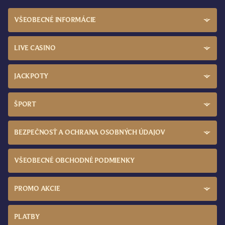
VŠEOBECNÉ INFORMÁCIE
LIVE CASINO
JACKPOTY
ŠPORT
BEZPEČNOSŤ A OCHRANA OSOBNÝCH ÚDAJOV
VŠEOBECNÉ OBCHODNÉ PODMIENKY
PROMO AKCIE
PLATBY