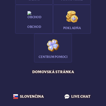
OBCHOD
POKLADŇA
CENTRUM POMOCI
DOMOVSKÁ STRÁNKA
SLOVENČINA
LIVE CHAT