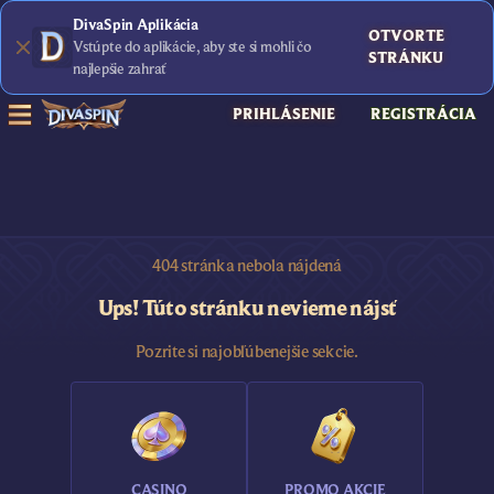
DivaSpin Aplikácia
OTVORTE
Vstúpte do aplikácie, aby ste si mohli čo
STRÁNKU
najlepšie zahrať
PRIHLÁSENIE
REGISTRÁCIA
404 stránka nebola nájdená
Ups! Túto stránku nevieme nájsť
Pozrite si najobľúbenejšie sekcie.
CASINO
PROMO AKCIE