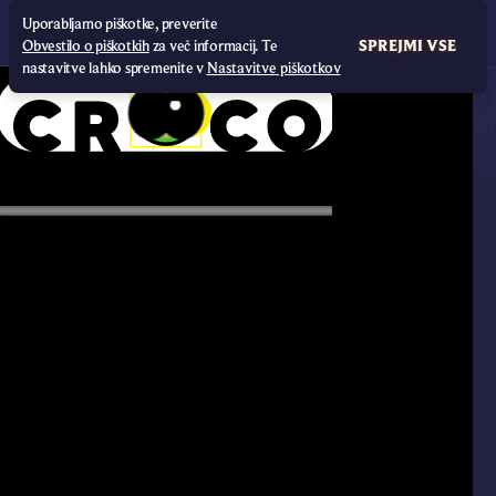
Uporabljamo piškotke, preverite
Obvestilo o piškotkih
za več informacij. Te
SPREJMI VSE
nastavitve lahko spremenite v
Nastavitve piškotkov