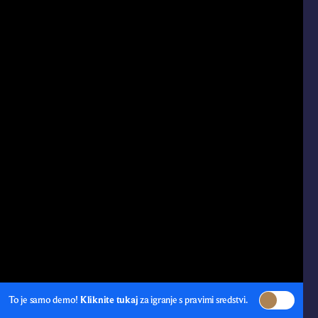
To je samo demo!
Kliknite tukaj
za igranje s pravimi sredstvi.