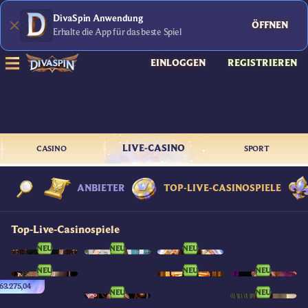
DivaSpin Anwendung
ÖFFNEN
Erhalte die App für das beste Spiel
EINLOGGEN
REGISTRIEREN
LIVE-CASINO
CASINO
SPORT
ANBIETER
TOP-LIVE-CASINOSPIELE
Top-Live-Casinospiele
NEU
NEU
NEU
NEU
NEU
NEU
63.275,04
NEU
NEU