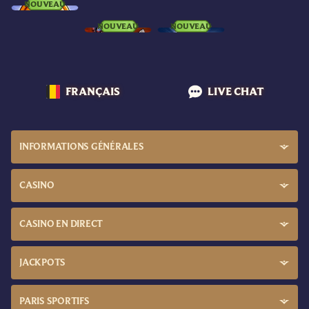
NOUVEAU
NOUVEAU
NOUVEAU
FRANÇAIS
LIVE CHAT
INFORMATIONS GÉNÉRALES
CASINO
CASINO EN DIRECT
JACKPOTS
PARIS SPORTIFS