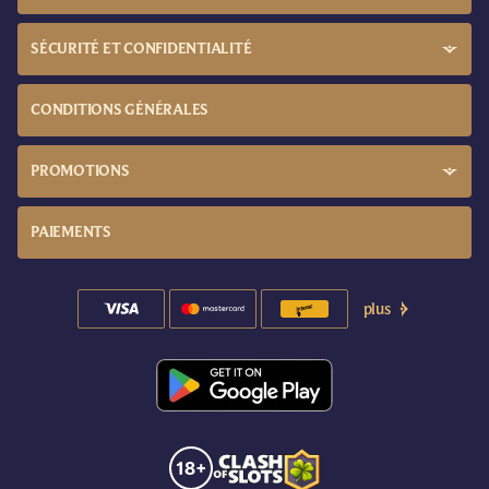
SÉCURITÉ ET CONFIDENTIALITÉ
CONDITIONS GÉNÉRALES
PROMOTIONS
PAIEMENTS
plus