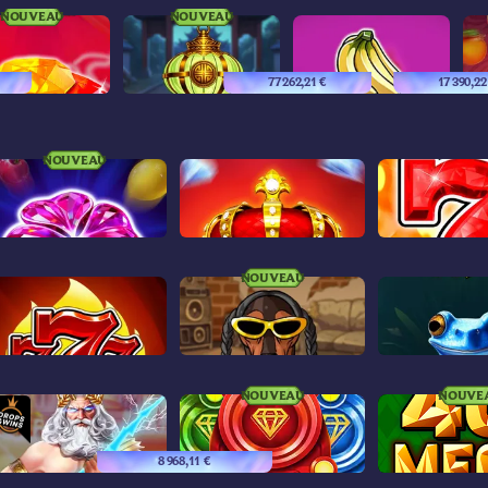
NOUVEAU
NOUVEAU
77 262,21 €
17 390,22
NOUVEAU
NOUVEAU
NOUVEAU
NOUVE
8 968,11 €