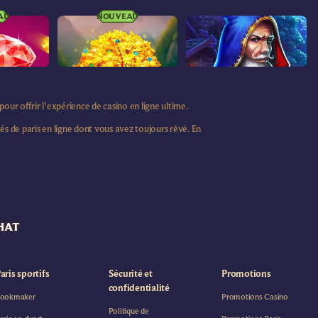
AU
NOUVEAU
pour offrir l'expérience de casino en ligne ultime.
tés de paris en ligne dont vous avez toujours rêvé. En
s, les jackpots, les tables, les jeux de casino en
motions, défis et offres de fidélité - vous aurez même
c notre programme VIP pour vous aider à accéder à
CHAT
ons fait en sorte que vous puissiez profiter de tous nos
aris sportifs
Sécurité et
Promotions
confidentialité
ookmaker
Promotions Casino
Politique de