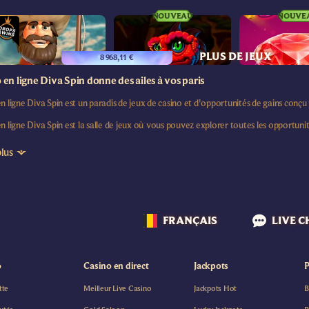
NOUVEAU
NOUVE
PLUS DE JEUX
8 968,11 €
 en ligne Diva Spin donne des ailes à vos paris
n ligne Diva Spin est un paradis de jeux de casino et d'opportunités de gains conçu 
n ligne Diva Spin est la salle de jeux où vous pouvez explorer toutes les opportuni
proposons des jeux de casino dans les cinq grands domaines tels que les machines à sou
plus
s jeux télévisés en direct.
tre inscription terminée, vous aurez un accès illimité à tous les jeux de casino, pro
otre bookmaker. Vous pouvez même commencer votre voyage vers la grandeur ave
nctionnalités et d'avantages.
FRANÇAIS
LIVE 
s, vous n'êtes pas limité à jouer à des jeux de casino sur un ordinateur, car nous av
ents sur votre appareil intelligent.
en ligne Diva Spin est le nirvana des paris que vous recherchiez !
o
Casino en direct
Jackpots
P
en ligne du casino Diva Spin sont là !
tte
Meilleur Live Casino
Jackpots Hot
B