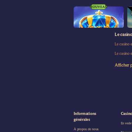
NOUVEAU
Le casino
Le casino e
Le casino e
fait, nous 
Afficher 
direct et le
Une fois vo
accès à n
plus de fo
Et avec nou
divertissem
Le casino 
Informations
Casin
générales
Les jeux 
En vede
À propos de nous