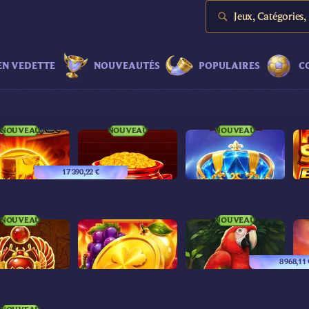
Jeux, Catégories,
EN VEDETTE
NOUVEAUTÉS
POPULAIRES
C
NOUVEAU
NOUVEAU
NOUVEAU
17 390,22 €
NOUVEAU
NOUVEAU
8 968,11