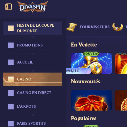
FIESTA DE LA COUPE
FOURNISSEURS
DU MONDE
En Vedette
PROMOTIONS
NOUVEAU
ACCUEIL
8 968,11 €
CASINO
Nouveautés
CASINO EN DIRECT
JACKPOTS
Populaires
PARIS SPORTIFS