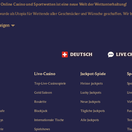
 Online Casino und Sportwetten ist eine neue Welt der Wettunterhaltung!
wurde als Utopia für Wettende aller Geschmäcker und Wünsche geschaffen. Wir bi
n und eine Fülle von Aktionen, die du wirklich zu schätzen wissen wirst.
eigen
 Sportwettenbereich kannst du auf alle großen Sportereignisse weltweit wetten 
n auswählen, um genau die Wette zu erstellen, die du dir wünschst. Verwende u
u springen, das dir vorschwebt, oder scrolle durch unsere Sportkategorien, um zu se
in Casino erhältst du vollständigen Zugang zu allen Wettspielen, von denen du je geh
DEUTSCH
LIVE 
utomaten, Jackpots, Tische und eine riesige Auswahl an Live Spielen wetten.
seren Sportwetten kannst du unsere Navigationswerkzeuge verwenden, um schnell
ie Diva Spin-Suchleiste, um eine Liste der Spiele zu erhalten, die den von dir g
Live-Casino
Jackpot-Spiele
Sp
te Bereich sind die Wetten bei Diva Spin Sportwetten und Casino!
Top-Live-Casinospiele
Heisse jackpots
Spo
 Spin Casino hebt die Spiele auf ein neues Level!
Gold Saloon
Lucky Jackpots
Liv
Roulette
Neue Jackpots
Vir
er Meinung, dass die Auswahl eines Casinospiels mehr Anforderungen beinhalten sol
, Geschwindigkeit oder Runde. Diva Spin Online Spieler möchten sich mit den Spiel
ufe
Blackjack
Tägliche Jackpots
Fus
und ihr Wunsch nach Themen übereinstimmen müssen.
ys
Internationale Tische
Alle Jackpots
Ten
 & Slots
ele
Spielshows
Tis