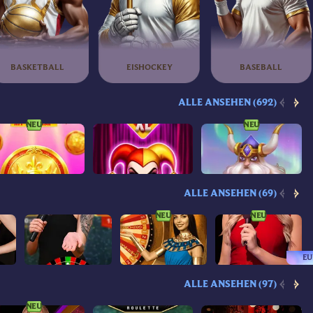
BASKETBALL
EISHOCKEY
BASEBALL
ALLE ANSEHEN (692)
NEU
NEU
ALLE ANSEHEN (69)
NEU
NEU
EU
ALLE ANSEHEN (97)
NEU