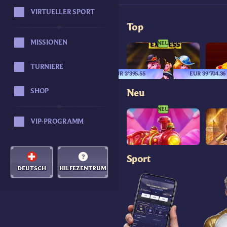
VIRTUELLER SPORT
Top
MISSIONEN
NEU
TURNIERE
EUR 3’395.55
EUR 39’704.36
SHOP
Neu
NEU
VIP-PROGRAMM
Sport
DEUTSCH
HILFEZENTRUM