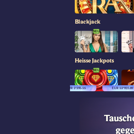
Blackjack
NEU
Heisse Jackpots
NEU
EUR 3’395.55
EUR 53’922.89
Tausch
gege