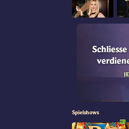
Schliesse
verdien
J
Spielshows
NEU