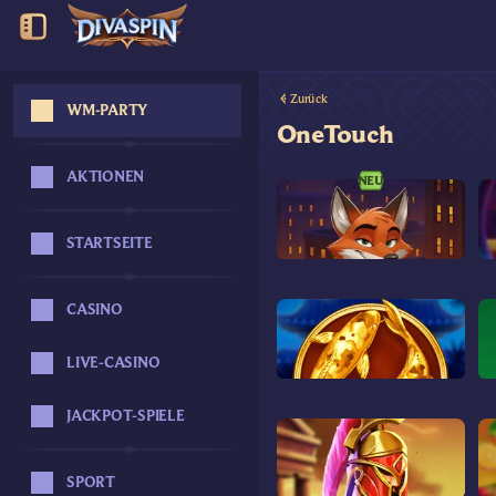
Zurück
WM-PARTY
OneTouch
AKTIONEN
NEU
STARTSEITE
CASINO
LIVE-CASINO
JACKPOT-SPIELE
SPORT