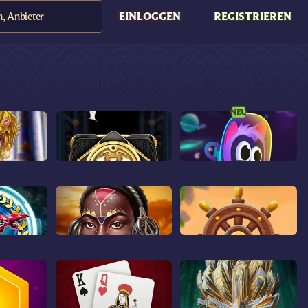
n, Anbieter
EINLOGGEN
REGISTRIEREN
NEU