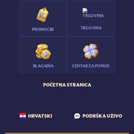
TRGOVINA
PROMOCIJE
BLAGAJNA
CENTAR ZA POMOĆ
POČETNA STRANICA
HRVATSKI
PODRŠKA UŽIVO