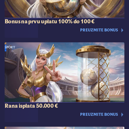
Bonus na prvu uplatu 100% do 100 €
PREUZMITE BONUS
SPORT
Rana isplata 50.000 €
PREUZMITE BONUS