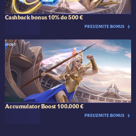
Cashback bonus 10% do 500 €
PREUZMITE BONUS
SPORT
Accumulator Boost 100.000 €
PREUZMITE BONUS