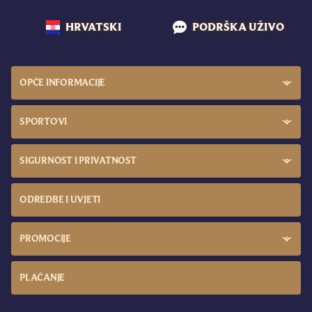
HRVATSKI
PODRŠKA UŽIVO
OPĆE INFORMACIJE
SPORTOVI
SIGURNOST I PRIVATNOST
ODREDBE I UVJETI
PROMOCIJE
PLAĆANJE