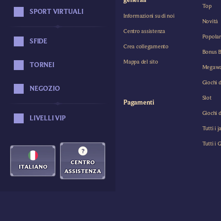
generali
Top
SPORT VIRTUALI
Informazioni su di noi
Novità
Centro assistenza
Popola
SFIDE
Crea collegamento
Bonus 
Mappa del sito
TORNEI
Megaw
Giochi d
NEGOZIO
Slot
Pagamenti
Giochi 
LIVELLI VIP
Tutti i 
Tutti i 
CENTRO
ITALIANO
ASSISTENZA