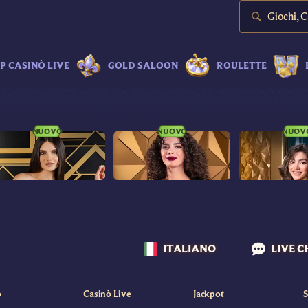
Giochi, C
P CASINÒ LIVE
GOLD SALOON
ROULETTE
NUOVO
NUOVO
NUOV
ITALIANO
LIVE 
ò
Casinò Live
Jackpot
S