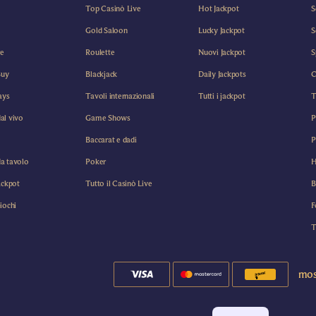
Top Casinò Live
Hot Jackpot
S
Gold Saloon
Lucky Jackpot
S
re
Roulette
Nuovi Jackpot
S
Buy
Blackjack
Daily Jackpots
C
ays
Tavoli internazionali
Tutti i jackpot
T
al vivo
Game Shows
P
Baccarat e dadi
P
da tavolo
Poker
H
jackpot
Tutto il Casinò Live
B
Giochi
F
T
mos