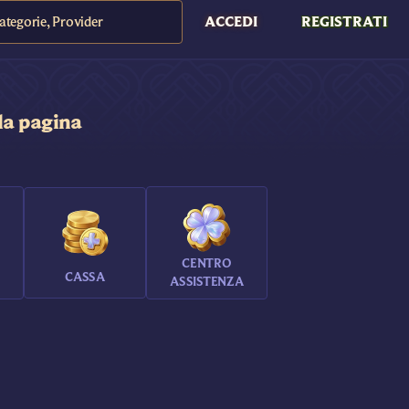
ategorie, Provider
ACCEDI
REGISTRATI
la pagina
CENTRO
CASSA
ASSISTENZA