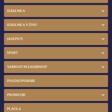
IGRALNICA
IGRALNICA V ŽIVO
JACKPOTI
ŠPORT
VARNOST IN ZASEBNOST
POGOJI UPORABE
PROMOCIJE
PLAČILA