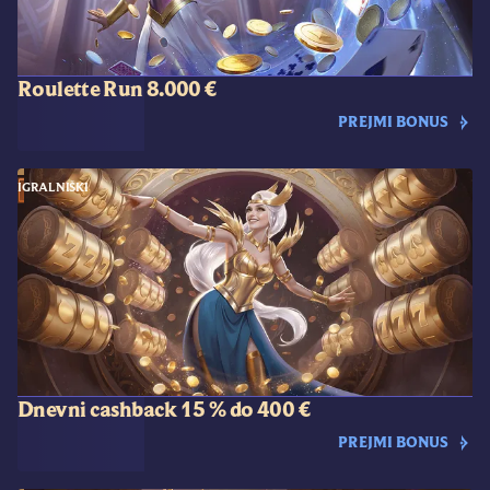
Roulette Run 8.000 €
PREJMI BONUS
IGRALNIŠKI
Dnevni cashback 15 % do 400 €
PREJMI BONUS