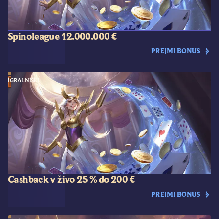
Spinoleague 12.000.000 €
PREJMI BONUS
IGRALNIŠKI
Cashback v živo 25 % do 200 €
PREJMI BONUS