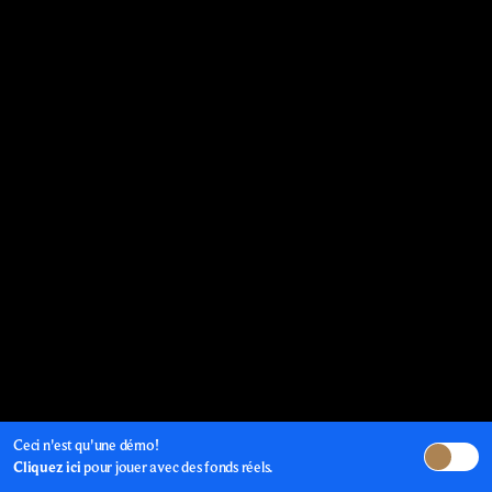
Ceci n'est qu'une démo!
Cliquez ici
pour jouer avec des fonds réels.