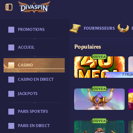
FOURNISSEURS
PROMOTIONS
Populaires
ACCUEIL
NOUVEAU
CASINO
7 770,8
CASINO EN DIRECT
NOUVEAU
JACKPOTS
PARIS SPORTIFS
NOUVEAU
PARIS EN DIRECT