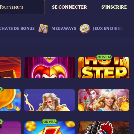
 Fournisseurs
SE CONNECTER
S'INSCRIRE
CHATS DE BONUS
MEGAWAYS
JEUX EN DIRECT
NOUVEAU
AU
AU
NOUVEAU