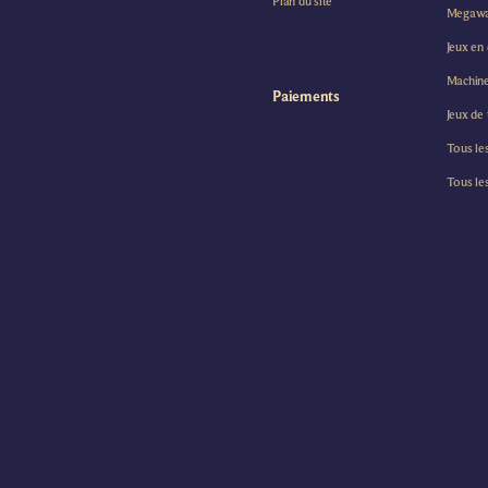
Plan du site
Megaw
Jeux en 
Machine
Paiements
Jeux de 
Tous le
Tous le