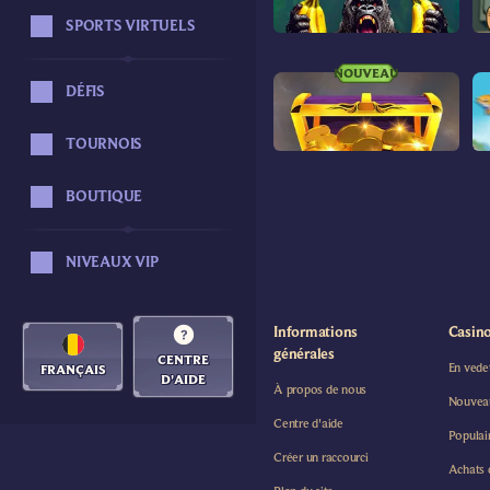
SPORTS VIRTUELS
NOUVEAU
DÉFIS
TOURNOIS
BOUTIQUE
NIVEAUX VIP
Informations
Casin
générales
CENTRE
En vede
FRANÇAIS
D'AIDE
À propos de nous
Nouvea
Centre d'aide
Populai
Créer un raccourci
Achats 