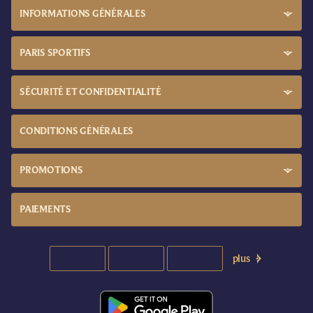
INFORMATIONS GÉNÉRALES
PARIS SPORTIFS
SÉCURITÉ ET CONFIDENTIALITÉ
CONDITIONS GÉNÉRALES
PROMOTIONS
PAIEMENTS
plus